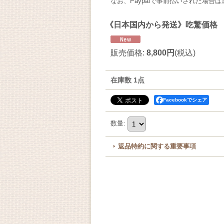
なお、Paypalで事前払いされた場
《日本国内から発送》吃驚価格 
販売価格
:
8,800円
(税込)
在庫数 1点
Facebookでシェア
数量
:
返品特約に関する重要事項