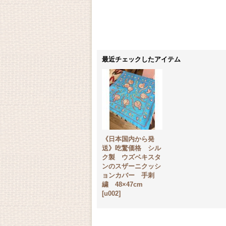
最近チェックしたアイテム
《日本国内から発
送》吃驚価格 シル
ク製 ウズベキスタ
ンのスザーニクッシ
ョンカバー 手刺
繍 48×47cm
[
u002
]