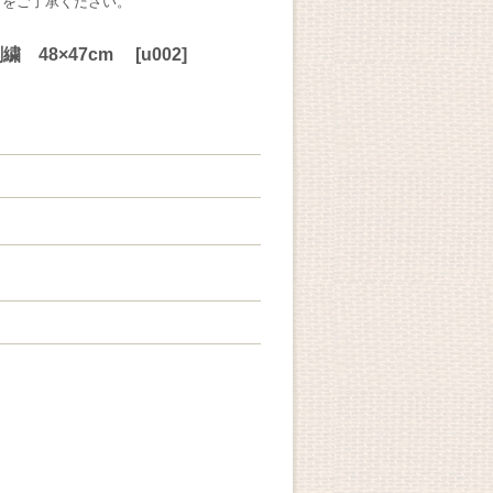
とをご了承ください。
 48×47cm
[
u002
]