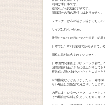
刺繍は手仕事です。
縫製なども比較的丁寧です。
刺繍部分の布の裏打ちはありません。
ファスナーは布の端から端まであるの
サイズは約48×47cm。
状態については目についた範囲で記載
日本では15000円前後で販売されて
価格に送料は含まれていません。
日本国内関東圏よりゆうパック着払い
国際郵便料金がさらに値上がりしてお
複数点お買い上げいただくと１点当た
時間指定などがありましたら、備考欄
ない場合は無指定でお送りいたします
内容によりレターパック、スマートレ
その場合は送料を変更してお知らせい