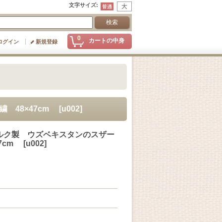
文字サイズ
:
0
カートの中身
ログイン
新規登録
 48×47cm
[
u002
]
ルク製 ウズベキスタンのスザー
7cm
[
u002
]