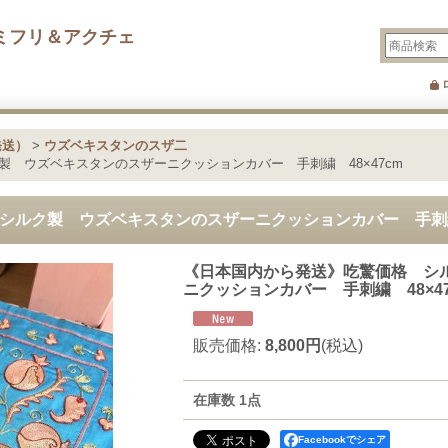
ミフリ＆アクチェ
発送）
>
ウズベキスタンのスザ二
製 ウズベキスタンのスザーニクッションカバー 手刺繍 48×47cm
シルク製 ウズベキスタンのスザーニクッションカバー 手刺繍
《日本国内から発送》吃驚価格 シ
ニクッションカバー 手刺繍 48×4
販売価格
:
8,800円
(税込)
在庫数 1点
Facebookでシェア