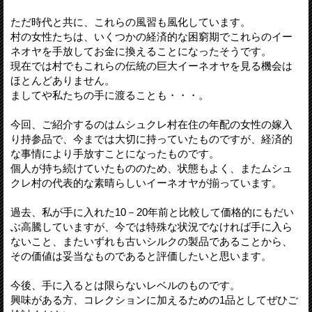
ただ時代と共に、これらの風習も風化しています。
村の女性たちは、いくつかの経済的な困窮期でこれらのイー
ネオヤを手放してお金に換えることになったそうです。
現在では村でもこれらの伝統の巨大イーネオヤを見る機会は
ほとんどありません。
ましてや私たちの手に渡ることも・・・。
今回、ご紹介するのはムシュクレ村在住の年配の女性の嫁入
り持参品で、今までは大切に持っていたものですが、経済的
な事情により手放すことになったものです。
個人が持ち続けていたもののため、状態もよく、またムシュ
クレ村の代表的な素晴らしいイーネオヤが揃っています。
過去、私が手に入れた10－20年前と比較して価格的にもだい
ぶ高騰していますが、今では特殊な状況でなければ手に入ら
ないこと、またいずれも古いシルクの製品であることから、
その価値は妥当なものであると評価したいと思います。
今後、手に入るとは限らないレベルのものです。
興味がある方、コレクションに加えるための1品としてぜひご