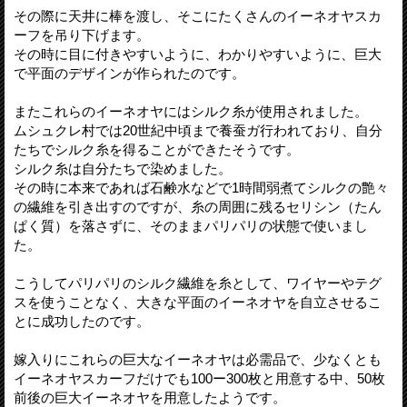
その際に天井に棒を渡し、そこにたくさんのイーネオヤスカ
ーフを吊り下げます。
その時に目に付きやすいように、わかりやすいように、巨大
で平面のデザインが作られたのです。
またこれらのイーネオヤにはシルク糸が使用されました。
ムシュクレ村では20世紀中頃まで養蚕ガ行われており、自分
たちでシルク糸を得ることができたそうです。
シルク糸は自分たちで染めました。
その時に本来であれば石鹸水などで1時間弱煮てシルクの艶々
の繊維を引き出すのですが、糸の周囲に残るセリシン（たん
ぱく質）を落さずに、そのままパリパリの状態で使いまし
た。
こうしてパリパリのシルク繊維を糸として、ワイヤーやテグ
スを使うことなく、大きな平面のイーネオヤを自立させるこ
とに成功したのです。
嫁入りにこれらの巨大なイーネオヤは必需品で、少なくとも
イーネオヤスカーフだけでも100ー300枚と用意する中、50枚
前後の巨大イーネオヤを用意したようです。