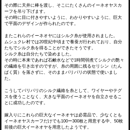
その際に天井に棒を渡し、そこにたくさんのイーネオヤスカ
ーフを吊り下げます。
その時に目に付きやすいように、わかりやすいように、巨大
で平面のデザインが作られたのです。
またこれらのイーネオヤにはシルク糸が使用されました。
ムシュクレ村では20世紀中頃まで養蚕ガ行われており、自分
たちでシルク糸を得ることができたそうです。
シルク糸は自分たちで染めました。
その時に本来であれば石鹸水などで1時間弱煮てシルクの艶々
の繊維を引き出すのですが、糸の周囲に残るセリシン（たん
ぱく質）を落さずに、そのままパリパリの状態で使いまし
た。
こうしてパリパリのシルク繊維を糸として、ワイヤーやテグ
スを使うことなく、大きな平面のイーネオヤを自立させるこ
とに成功したのです。
嫁入りにこれらの巨大なイーネオヤは必需品で、少なくとも
イーネオヤスカーフだけでも100ー300枚と用意する中、50枚
前後の巨大イーネオヤを用意したようです。