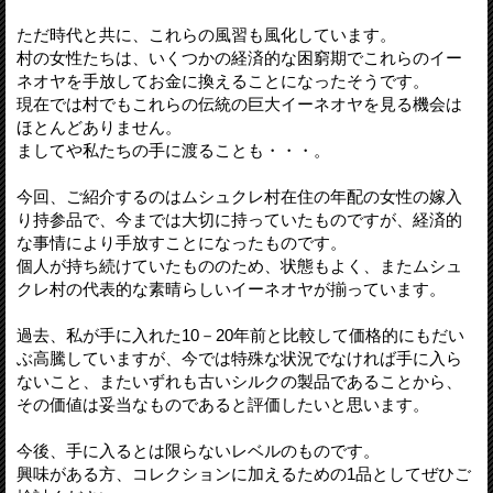
ただ時代と共に、これらの風習も風化しています。
村の女性たちは、いくつかの経済的な困窮期でこれらのイー
ネオヤを手放してお金に換えることになったそうです。
現在では村でもこれらの伝統の巨大イーネオヤを見る機会は
ほとんどありません。
ましてや私たちの手に渡ることも・・・。
今回、ご紹介するのはムシュクレ村在住の年配の女性の嫁入
り持参品で、今までは大切に持っていたものですが、経済的
な事情により手放すことになったものです。
個人が持ち続けていたもののため、状態もよく、またムシュ
クレ村の代表的な素晴らしいイーネオヤが揃っています。
過去、私が手に入れた10－20年前と比較して価格的にもだい
ぶ高騰していますが、今では特殊な状況でなければ手に入ら
ないこと、またいずれも古いシルクの製品であることから、
その価値は妥当なものであると評価したいと思います。
今後、手に入るとは限らないレベルのものです。
興味がある方、コレクションに加えるための1品としてぜひご