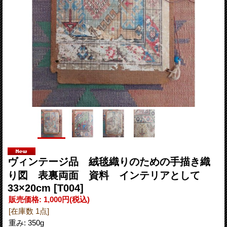
ヴィンテージ品 絨毯織りのための手描き織
り図 表裏両面 資料 インテリアとして
33×20cm
[T004]
販売価格
:
1,000円
(税込)
[在庫数 1点]
重み
:
350g