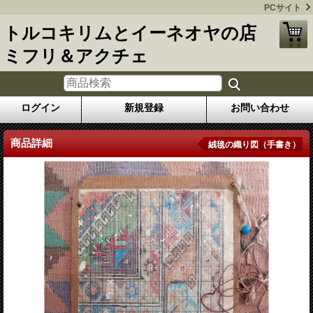
PCサイト
トルコキリムとイーネオヤの店
ミフリ＆アクチェ
ログイン
新規登録
お問い合わせ
商品詳細
絨毯の織り図（手書き）