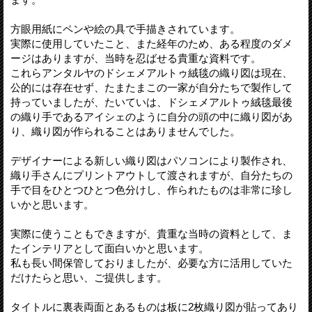
方眼用紙にペンや絵の具で手描きされています。
実際に使用していたこと、また経年のため、ある程度のダメ
ージはありますが、当時を忍ばせる貴重な資料です。
これらアンタルヤのドシェメアルトゥ絨毯の織り図は現在、
公的には存在せず、たまたまこの一家が自分たちで製作して
持っていましたが、たいていは、ドシェメアルトゥ絨毯最後
の織り手であるアイシェのように自分の頭の中に織り図があ
り、織り図が作られることはありませんでした。
デザイナーによる新しい織り図はパソコンにより製作され、
織り手さんにプリントアウトして渡されますが、自分たちの
手で目をひとつひとつ色分けし、作られたものは非常に珍し
いかと思います。
実際に使うこともできますが、貴重な当時の資料として、ま
たインテリアとして面白いかと思います。
私も長い間保管しておりましたが、必要な方に活用していた
だけたらと思い、ご提供します。
タイトルに裏表両面とあるものは板に2枚織り図が貼ってあり